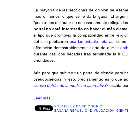
La mayoría de las secciones de opinión se aseme
más o menos lo que se le da la gana. El argum
"posiciones del autor no necesariamente reflejan la
portal no está interesado en hacer el más eleme
el tipo que promovió la compatibilidad entre religi
del sitio publicaron
esa lamentable nota
así como e
afirmación demostrablemente cierta de que el
anti
durante casi dos décadas tras terminada la II Gu
prioridades.
Aún peor que subvertir un portal de ciencia para ha
pseudociencias. Y eso, precisamente, es lo que 
ciencia detrás de la medicina alternativa?
escrita po
Leer más...
POSTED BY
DAVID OSORIO
BANANA REPUBLIC
,
DIVULGACIÓN CIENT