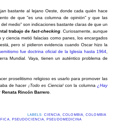
jan bastante al lejano Oeste, donde cada quién hace
ento de que "es una columna de opinión" y que las
s del medio" son indicaciones bastante claras de que un
ntal trabajo de
fact-checking
. Curiosamente, aunque
ón y ciencia metió falacias como panes, los encargados
stá, pero sí pidieron evidencia cuando Oscar hizo la
semitismo fue doctrina oficial de la Iglesia hasta 1964
,
erra Mundial. Vaya, tienen un auténtico problema de
cer proselitismo religioso es usarlo para promover las
acaba de hacer
¡Todo es Ciencia!
con la columna
¿Hay
r
Renata Rincón Barrero
.
LABELS:
CIENCIA
,
COLOMBIA
,
COLOMBIA
ÍFICA
,
PSEUDOCIENCIA
,
PSEUDOMEDICINA