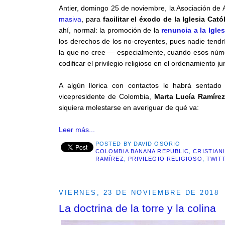
Antier, domingo 25 de noviembre, la Asociación de
masiva
, para
facilitar el éxodo de la Iglesia Ca
ahí, normal: la promoción de la
renuncia a la Igles
los derechos de los no-creyentes, pues nadie tendr
la que no cree — especialmente, cuando esos número
codificar el privilegio religioso en el ordenamiento jur
A algún llorica con contactos le habrá sentad
vicepresidente de Colombia,
Marta Lucía Ramíre
siquiera molestarse en averiguar de qué va:
Leer más...
POSTED BY
DAVID OSORIO
COLOMBIA BANANA REPUBLIC
,
CRISTIAN
RAMÍREZ
,
PRIVILEGIO RELIGIOSO
,
TWIT
VIERNES, 23 DE NOVIEMBRE DE 2018
La doctrina de la torre y la colina