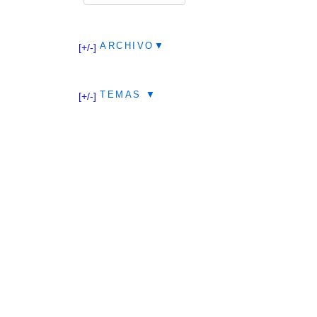
ARCHIVO▼
[+/-]
TEMAS ▼
[+/-]