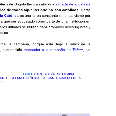
 Ateos de Bogotá llevó a cabo una
jornada de apostasía
tólica de todos aquellos que no son católicos
. Hasta
ia Católica
es una tarea constante en el activismo por
ía que ser etiquetado como parte de una institución en
s inflados se utilizan para promover leyes injustas y
ídico.
o mal la campaña, porque esta llegó a oídos de la
z
, que decidió
responder a la campaña en
Twitter
, sin
LABELS:
APOSTASÍA
,
COLOMBIA
,
ISMO
,
IGLESIA CATÓLICA
,
LAICISMO
,
MARTA LUCÍA
TER