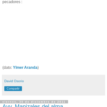
pecadores :
(dato:
Ylmer Aranda
)
David Osorio
Compartir
viernes, 30 de diciembre de 2011
Ayy, Manizales del alma