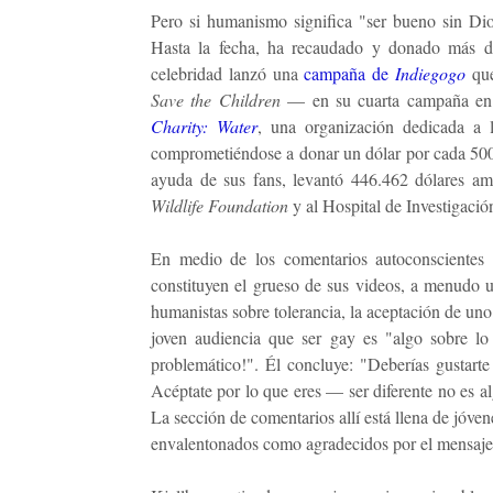
Pero si humanismo significa "ser bueno sin Dios
Hasta la fecha, ha recaudado y donado más de
celebridad lanzó una
campaña de
Indiegogo
que
Save the Children
— en su cuarta campaña en f
Charity: Water
, una organización dedicada a l
comprometiéndose a donar un dólar por cada 500 
ayuda de sus fans, levantó 446.462 dólares a
Wildlife Foundation
y al Hospital de Investigación
En medio de los comentarios autoconscientes e
constituyen el grueso de sus videos, a menudo 
humanistas sobre tolerancia, la aceptación de un
joven audiencia que ser gay es "algo sobre lo
problemático!". Él concluye: "Deberías gustar
Acéptate por lo que eres — ser diferente no es a
La sección de comentarios allí está llena de jóve
envalentonados como agradecidos por el mensaje