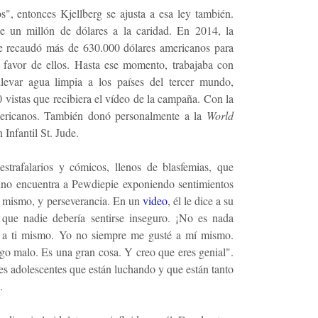
", entonces Kjellberg se ajusta a esa ley también.
 un millón de dólares a la caridad. En 2014, la
 recaudó más de 630.000 dólares americanos para
avor de ellos. Hasta ese momento, trabajaba con
levar agua limpia a los países del tercer mundo,
vistas que recibiera el vídeo de la campaña. Con la
mericanos. También donó personalmente a la
World
 Infantil St. Jude.
strafalarios y cómicos, llenos de blasfemias, que
uno encuentra a Pewdiepie exponiendo sentimientos
o mismo, y perseverancia. En un
video
, él le dice a su
 que nadie debería sentirse inseguro. ¡No es nada
te a ti mismo. Yo no siempre me gusté a mí mismo.
lgo malo. Es una gran cosa. Y creo que eres genial".
nes adolescentes que están luchando y que están tanto
.