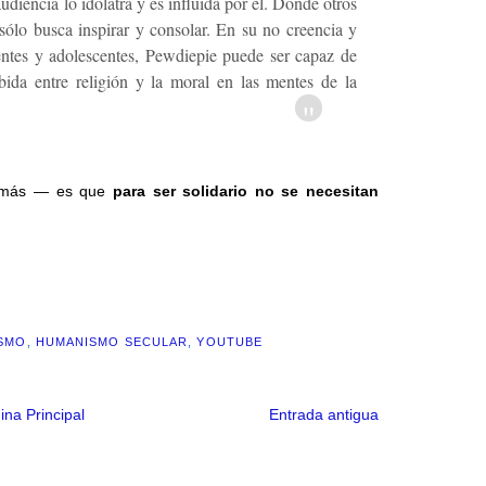
diencia lo idolatra y es influida por él. Donde otros
 sólo busca inspirar y consolar. En su no creencia y
entes y adolescentes, Pewdiepie puede ser capaz de
bida entre religión y la moral en las mentes de la
emás — es que
para ser solidario no se necesitan
ÍSMO
,
HUMANISMO SECULAR
,
YOUTUBE
ina Principal
Entrada antigua