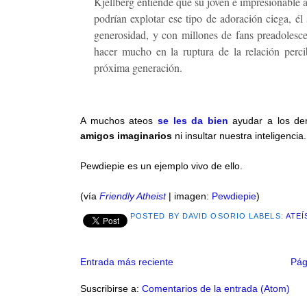
Kjellberg entiende que su joven e impresionable au
podrían explotar ese tipo de adoración ciega, él
generosidad, y con millones de fans preadolesc
hacer mucho en la ruptura de la relación perci
próxima generación.
A muchos ateos
se les da bien
ayudar a los d
amigos imaginarios
ni insultar nuestra inteligencia.
Pewdiepie es un ejemplo vivo de ello.
(vía
Friendly Atheist
| imagen:
Pewdiepie
)
POSTED BY
DAVID OSORIO
LABELS:
ATE
Entrada más reciente
Pág
Suscribirse a:
Comentarios de la entrada (Atom)