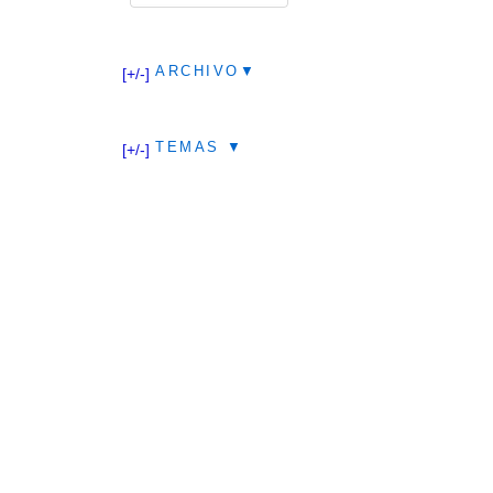
ARCHIVO▼
[+/-]
TEMAS ▼
[+/-]